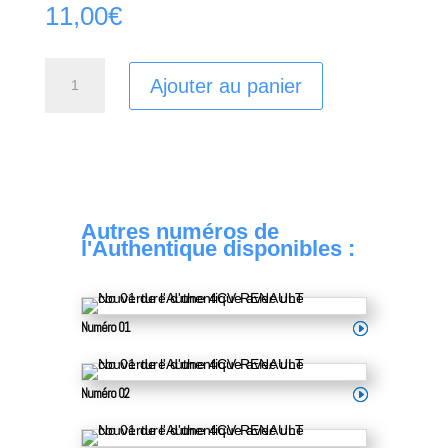
11,00
€
quantité
Ajouter au panier
de
Authentique
25
Autres numéros de
l'Authentique disponibles :
Numéro 01
Numéro 02