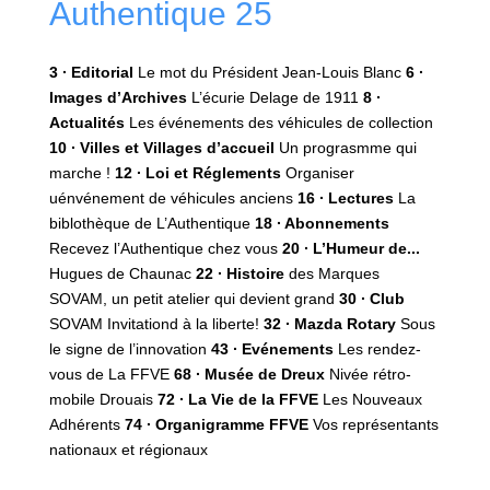
Authentique 25
3 ∙ Editorial
Le mot du Président Jean-Louis Blanc
6 ∙
Images d’Archives
L’écurie Delage de 1911
8 ∙
Actualités
Les événements des véhicules de collection
10 ∙ Villes et Villages d’accueil
Un prograsmme qui
marche !
12 ∙ Loi et Réglements
Organiser
uénvénement de véhicules anciens
16 ∙ Lectures
La
biblothèque de L’Authentique
18 ∙ Abonnements
Recevez l’Authentique chez vous
20 ∙ L’Humeur de...
Hugues de Chaunac
22 ∙ Histoire
des Marques
SOVAM, un petit atelier qui devient grand
30 ∙ Club
SOVAM Invitationd à la liberte!
32 ∙ Mazda Rotary
Sous
le signe de l’innovation
43 ∙ Evénements
Les rendez-
vous de La FFVE
68 ∙ Musée de Dreux
Nivée rétro-
mobile Drouais
72 ∙ La Vie de la FFVE
Les Nouveaux
Adhérents
74 ∙ Organigramme FFVE
Vos représentants
nationaux et régionaux