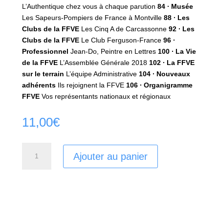
L’Authentique chez vous à chaque parution
84 ∙ Musée
Les Sapeurs-Pompiers de France à Montville
88 ∙ Les
Clubs de la FFVE
Les Cinq A de Carcassonne
92 ∙ Les
Clubs de la FFVE
Le Club Ferguson-France
96 ∙
Professionnel
Jean-Do, Peintre en Lettres
100 ∙ La Vie
de la FFVE
L’Assemblée Générale 2018
102 ∙ La FFVE
sur le terrain
L’équipe Administrative
104 ∙ Nouveaux
adhérents
Ils rejoignent la FFVE
106 ∙ Organigramme
FFVE
Vos représentants nationaux et régionaux
11,00
€
quantité
Ajouter au panier
de
L'Authentique
N02