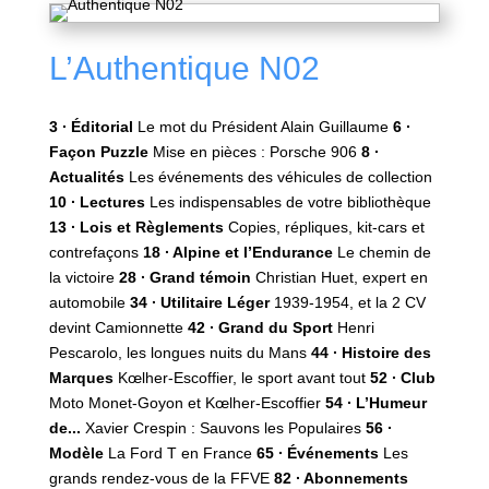
L’Authentique N02
3 ∙ Éditorial
Le mot du Président Alain Guillaume
6 ∙
Façon Puzzle
Mise en pièces : Porsche 906
8 ∙
Actualités
Les événements des véhicules de collection
10 ∙ Lectures
Les indispensables de votre bibliothèque
13 ∙ Lois et Règlements
Copies, répliques, kit-cars et
contrefaçons
18 ∙ Alpine et l’Endurance
Le chemin de
la victoire
28 ∙ Grand témoin
Christian Huet, expert en
automobile
34 ∙ Utilitaire Léger
1939-1954, et la 2 CV
devint Camionnette
42 ∙ Grand du Sport
Henri
Pescarolo, les longues nuits du Mans
44 ∙ Histoire des
Marques
Kœlher-Escoffier, le sport avant tout
52 ∙ Club
Moto Monet-Goyon et Kœlher-Escoffier
54 ∙ L’Humeur
de...
Xavier Crespin : Sauvons les Populaires
56 ∙
Modèle
La Ford T en France
65 ∙ Événements
Les
grands rendez-vous de la FFVE
82 ∙ Abonnements