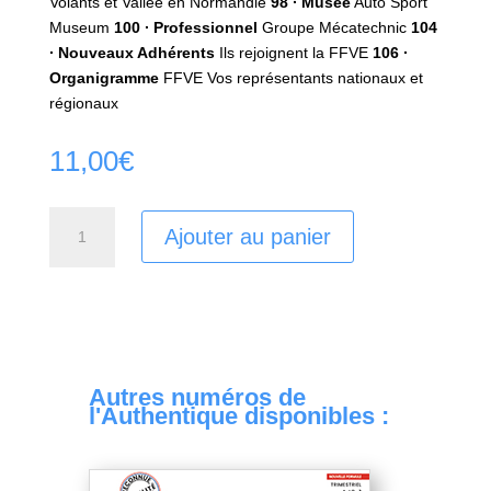
Volants et Vallée en Normandie
98 ∙ Musée
Auto Sport
Museum
100 ∙ Professionnel
Groupe Mécatechnic
104
∙ Nouveaux Adhérents
Ils rejoignent la FFVE
106 ∙
Organigramme
FFVE Vos représentants nationaux et
régionaux
11,00
€
quantité
Ajouter au panier
de
Authentique
N07
Autres numéros de
l'Authentique disponibles :