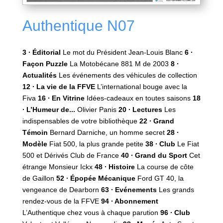
Authentique N07
3 ∙ Éditorial
Le mot du Président Jean-Louis Blanc
6 ∙
Façon Puzzle
La Motobécane 881 M de 2003
8 ∙
Actualités
Les événements des véhicules de collection
12 ∙ La vie de la FFVE
L’international bouge avec la
Fiva
16 ∙ En Vitrine
Idées-cadeaux en toutes saisons
18
∙ L’Humeur de...
Olivier Panis
20 ∙ Lectures
Les
indispensables de votre bibliothèque
22 ∙ Grand
Témoin
Bernard Darniche, un homme secret
28 ∙
Modèle
Fiat 500, la plus grande petite
38 ∙ Club
Le Fiat
500 et Dérivés Club de France
40 ∙ Grand du Sport
Cet
étrange Monsieur Ickx
48 ∙ Histoire
La course de côte
de Gaillon
52 ∙ Épopée Mécanique
Ford GT 40, la
vengeance de Dearborn
63 ∙ Evénements
Les grands
rendez-vous de la FFVE
94 ∙ Abonnement
L’Authentique chez vous à chaque parution
96 ∙ Club