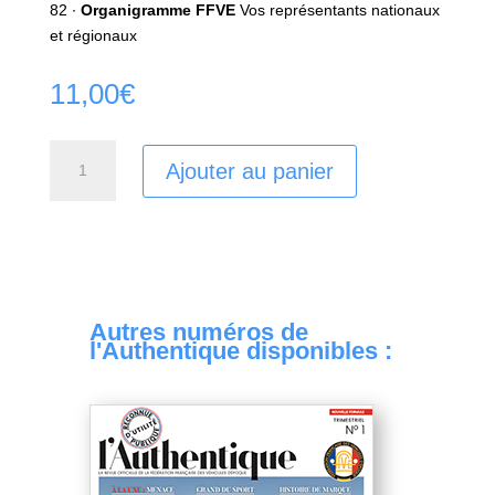
82 ∙
Organigramme FFVE
Vos représentants nationaux
et régionaux
11,00
€
quantité
Ajouter au panier
de
Authentique
N28
Autres numéros de
l'Authentique disponibles :