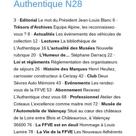
Authentique N28
3 ∙‌
Editorial
Le mot du Président Jean-Louis Blanc 6 ∙‌
Trésors d'Archives
Equipe Alpine, les reconnaissez-
vous ? 8 ∙‌
Actualités
Les événements des véhicules de
collection 12 ∙‌
Lectures
La bibliothèque de
L'Authentique 16
L'actualité des Musées
Nouvelle
rubrique 20 ∙‌
L’Humeur de…
Stéphane Darracq 22 ∙‌
Loi et réglements
Réglementation des organisateurs
de séjours 26 ∙‌
Histoire des Marques
Henri Heuliez,
carrossier constructeur à Cerizay 42 ∙‌
Club
Deux
Sèvres Auto Mémoire 43 ∙‌
Evénements
Les rendez-
vous de la FFVE 53 ∙‌
Abonnement
Recevez
L’Authentique chez vous 68 ∙
Professionnel
Atelier des
Coteaux L’excellence comme maitre mot 72 ∙
Musée de
l’Automobile
de Valençay
Situé au cœur des châteaux
de la Loire entre Blois et Châteauroux, à Valençay
36600 76 ∙
La FFVE est en deuil
Hommage à Louis
Lamire 78 ∙
La Vie de la FFVE
Les Nouveaux Adhérents