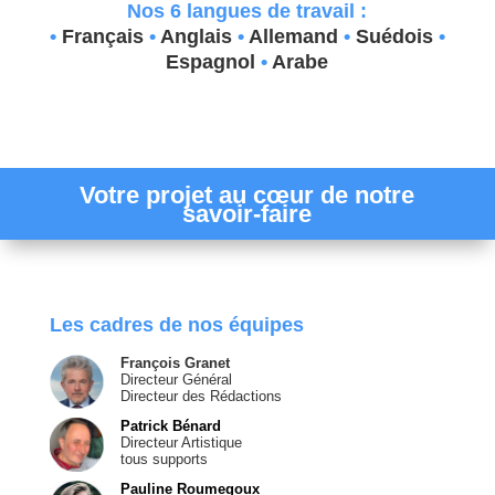
Nos 6 langues de travail :
•
Français
•
Anglais
•
Allemand
•
Suédois
•
Espagnol
•
Arabe
Votre projet au c
œ
ur de notre
savoir-faire
Les cadres de nos équipes
François Granet
Directeur Général
Directeur des Rédactions
Patrick Bénard
Directeur Artistique
tous supports
Pauline Roumegoux