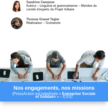
Sandrine Campese
Autrice – Linguiste et grammairienne – Membre du
comité d’experts du Projet Voltaire
Thomas Granet
Tegler
Réalisateur – Scénariste
Nos engagements,
nos missions
(PressAction est labellisée «
Entreprise Sociale
et Solidair
e » – ESS)