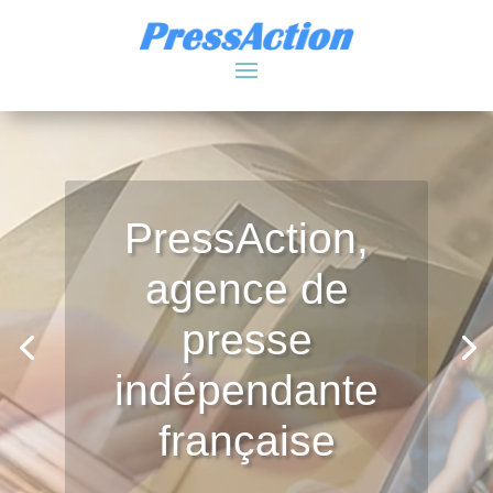
PressAction,
agence de
presse
indépendante
française