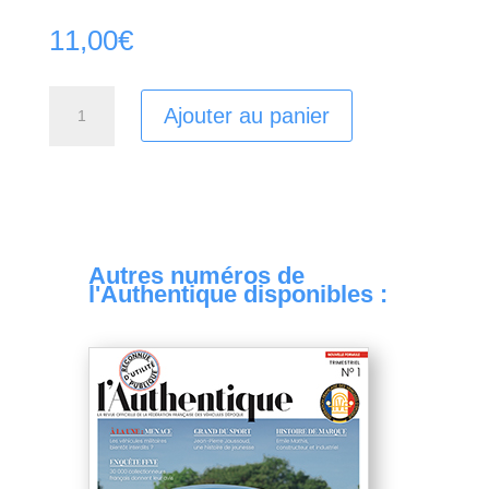
11,00
€
quantité
Ajouter au panier
de
Authentique
N16
Autres numéros de
l'Authentique disponibles :