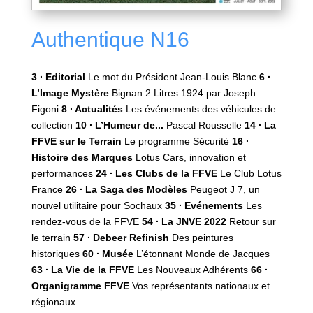
Authentique N16
3 ∙ Editorial
Le mot du Président Jean-Louis Blanc
6 ∙
L’Image Mystère
Bignan 2 Litres 1924 par Joseph
Figoni
8 ∙ Actualités
Les événements des véhicules de
collection
10 ∙ L’Humeur de...
Pascal Rousselle
14 ∙ La
FFVE sur le Terrain
Le programme Sécurité
16 ∙
Histoire des Marques
Lotus Cars, innovation et
performances
24 ∙ Les Clubs de la FFVE
Le Club Lotus
France
26 ∙ La Saga des Modèles
Peugeot J 7, un
nouvel utilitaire pour Sochaux
35 ∙ Evénements
Les
rendez-vous de la FFVE
54 ∙ La JNVE 2022
Retour sur
le terrain
57 ∙ Debeer Refinish
Des peintures
historiques
60 ∙ Musée
L’étonnant Monde de Jacques
63 ∙ La Vie de la FFVE
Les Nouveaux Adhérents
66 ∙
Organigramme FFVE
Vos représentants nationaux et
régionaux