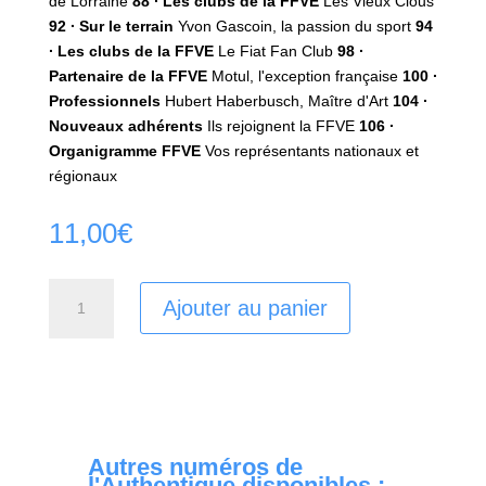
de Lorraine
88 ∙ Les clubs de la FFVE
Les Vieux Clous
92 ∙ Sur le terrain
Yvon Gascoin, la passion du sport
94
∙ Les clubs de la FFVE
Le Fiat Fan Club
98 ∙
Partenaire de la FFVE
Motul, l'exception française
100 ‌∙‌
Professionnels
Hubert Haberbusch, Maître d'Art
104 ∙
Nouveaux adhérents
Ils rejoignent la FFVE
106 ∙
Organigramme FFVE
Vos représentants nationaux et
régionaux
11,00
€
quantité
Ajouter au panier
de
Authentique
N01
Autres numéros de
l'Authentique disponibles :