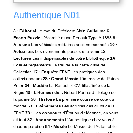
Authentique N01
3 ∙ Éditorial
Le mot du Président Alain Guillaume
6 ∙‌
Façon Puzzle
L'écorché d'une Renault Type A 1888
8 ∙
À la une
Les véhicules militaires anciens menacés
10 ∙
Actualités
Les événements passés et à venir
12 ∙
Lectures
Les indispensables de votre bibliothèque
14 ∙
Lois et règlements
La fraude à la carte grise de
Collection
17 ∙ Enquête FFVE
Les pratiques des
collectionneurs
28 ∙ Grand témoin
L'interview de Patrick
Peter
34 ∙ Modèle
La Renault 4 CV, fille aînée de la
Régie
40 ∙ L'Humeur de...
Robert Panhard : l'éloge de
la panne
58 ∙ Histoire
La première course de côte du
monde
63 ∙ Événements
Les activités des clubs de la
FFVE
78 ∙ Les concours
d'État ou d'élégance, on vous
dit tout
82 ∙ Abonnements
L'Authentique chez vous à
chaque parution
84 ∙ Musée
Le Musée de l'Automobile