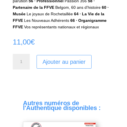
parution
56 ∙‌ Professionnel
Passion 356
58 ∙‌
Partenaire de la FFVE
Belgom, 60 ans d’histoire
60 ∙‌
Musée
Le joyaux de Rochetaillée
64 ∙‌ La Vie de la
FFVE
Les Nouveaux Adhérents
66 ∙ Organigramme
FFVE
Vos représentants nationaux et régionaux
11,00
€
quantité
Ajouter au panier
de
Authentique
N15
Autres numéros de
l'Authentique disponibles :