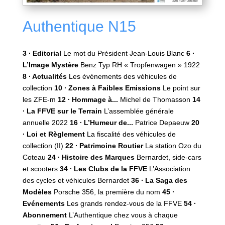
Authentique N15
3 ∙‌ Editorial
Le mot du Président Jean-Louis Blanc
6 ∙‌
L’Image Mystère
Benz Typ RH « Tropfenwagen » 1922
8 ∙‌ Actualités
Les événements des véhicules de
collection
10 ∙‌ Zones à Faibles Emissions
Le point sur
les ZFE-m
12 ∙‌ Hommage à...
Michel de Thomasson
14
∙‌ La FFVE sur le Terrain
L’assemblée générale
annuelle 2022
16 ∙‌ L’Humeur de...
Patrice Depaeuw
20
∙‌ Loi et Règlement
La fiscalité des véhicules de
collection (II)
22 ∙‌ Patrimoine Routier
La station Ozo du
Coteau
24 ∙‌ Histoire des Marques
Bernardet, side-cars
et scooters
34 ∙‌ Les Clubs de la FFVE
L’Association
des cycles et véhicules Bernardet
36 ∙‌ La Saga des
Modèles
Porsche 356, la première du nom
45 ∙‌
Evénements
Les grands rendez-vous de la FFVE
54 ∙‌
Abonnement
L’Authentique chez vous à chaque