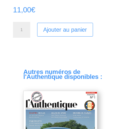
11,00
€
quantité
Ajouter au panier
de
Authentique
N24
Autres numéros de
l'Authentique disponibles :