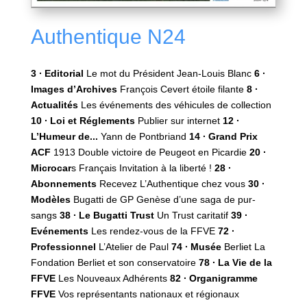
Authentique N24
3 ∙ Editorial
Le mot du Président Jean-Louis Blanc
6 ∙
Images d’Archives
François Cevert étoile filante
8 ∙
Actualités
Les événements des véhicules de collection
10 ∙ Loi et Réglements
Publier sur internet
12 ∙
L’Humeur de...
Yann de Pontbriand
14 ∙ Grand Prix
ACF
1913 Double victoire de Peugeot en Picardie
20 ∙
Microcar
s Français Invitation à la liberté !
28 ∙
Abonnements
Recevez L’Authentique chez vous
30 ∙
Modèles
Bugatti de GP Genèse d’une saga de pur-
sangs
38 ∙ Le Bugatti Trust
Un Trust caritatif
39 ∙
Evénements
Les rendez-vous de la FFVE
72 ∙
Professionnel
L’Atelier de Paul
74 ∙ Musée
Berliet La
Fondation Berliet et son conservatoire
78 ∙ La Vie de la
FFVE
Les Nouveaux Adhérents
82 ∙ Organigramme
FFVE
Vos représentants nationaux et régionaux